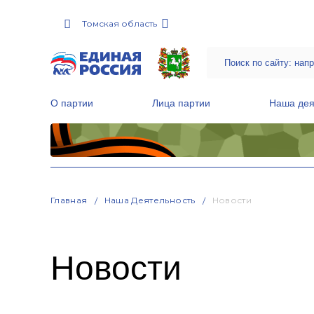
Томская область
О партии
Лица партии
Наша дея
Местные общественные приемные Партии
Руководитель Региональной обще
Народная программа «Единой России»
Главная
Наша Деятельность
Новости
Новости