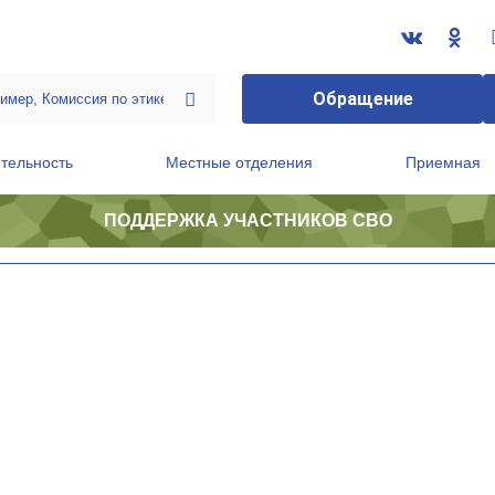
Обращение
тельность
Местные отделения
Приемная
ПОДДЕРЖКА УЧАСТНИКОВ СВО
ственной приемной Председателя Партии
Президиум регионального политического совета