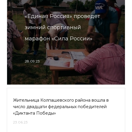
«Единая Россия» проведет
зимний спортивный
марафон «Сила России»
28.09.23
Жительница Колпашевского района вошла в
число двадцати федеральных победителей
«Диктанта Победы»
23.06.23