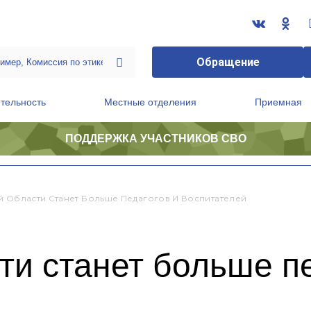
Обращение
тельность
Местные отделения
Приемная
ПОДДЕРЖКА УЧАСТНИКОВ СВО
ственной приемной Председателя Партии
Президиум регионального политического совета
й Области Станет Больше Педагогов И Воспитателей
ти станет больше п