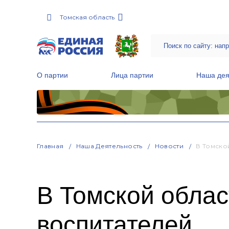
Томская область
О партии
Лица партии
Наша дея
Местные общественные приемные Партии
Руководитель Региональной обще
Народная программа «Единой России»
Главная
Наша Деятельность
Новости
В Томско
В Томской облас
воспитателей