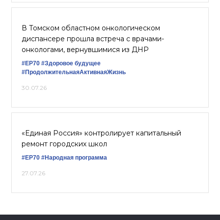
В Томском областном онкологическом
диспансере прошла встреча с врачами-
онкологами, вернувшимися из ДНР
#ЕР70
#Здоровое будущее
#ПродолжительнаяАктивнаяЖизнь
30.07.26
«Единая Россия» контролирует капитальный
ремонт городских школ
#ЕР70
#Народная программа
27.07.26