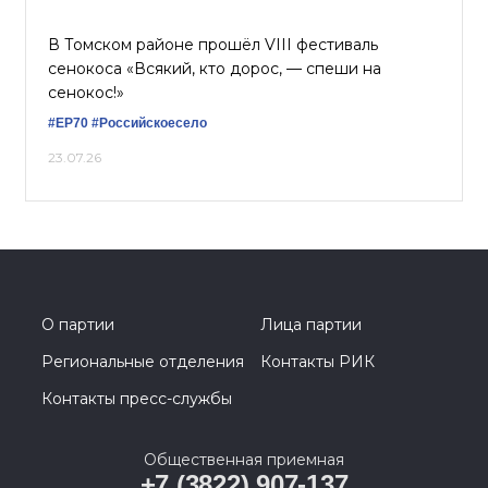
В Томском районе прошёл VIII фестиваль
сенокоса «Всякий, кто дорос, — спеши на
сенокос!»
#ЕР70
#Российскоесело
23.07.26
О партии
Лица партии
Региональные отделения
Контакты РИК
Контакты пресс-службы
Общественная приемная
+7 (3822) 907-137