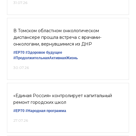
31.07.26
В Томском областном онкологическом
диспансере прошла встреча с врачами-
онкологами, вернувшимися из ДНР
#ЕР70
#Здоровое будущее
#ПродолжительнаяАктивнаяЖизнь
30.07.26
«Единая Россия» контролирует капитальный
ремонт городских школ
#ЕР70
#Народная программа
27.07.26