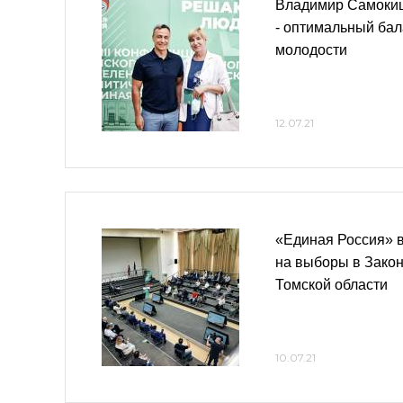
Владимир Самокиш
- оптимальный бал
молодости
12.07.21
«Единая Россия» 
на выборы в Зако
Томской области
10.07.21