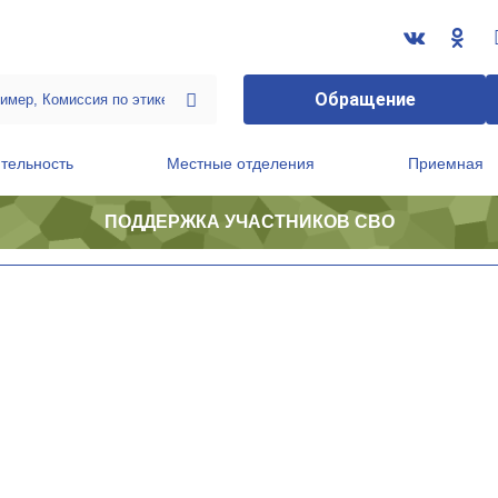
Обращение
тельность
Местные отделения
Приемная
ПОДДЕРЖКА УЧАСТНИКОВ СВО
ственной приемной Председателя Партии
Президиум регионального политического совета