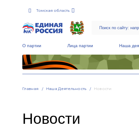
Томская область
О партии
Лица партии
Наша дея
Местные общественные приемные Партии
Руководитель Региональной обще
Народная программа «Единой России»
Главная
Наша Деятельность
Новости
Новости