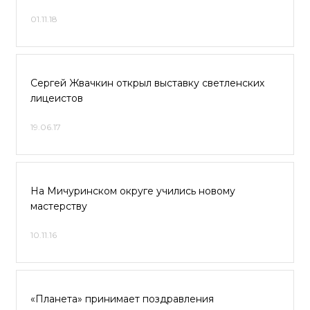
01.11.18
Сергей Жвачкин открыл выставку светленских
лицеистов
19.06.17
На Мичуринском округе учились новому
мастерству
10.11.16
«Планета» принимает поздравления