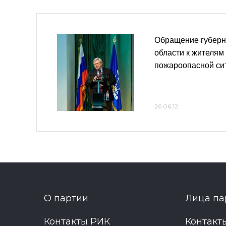
Обращение губерн
области к жителям 
пожароопасной си
26.06.12
О партии
Лица па
Контакты РИК
Контакт