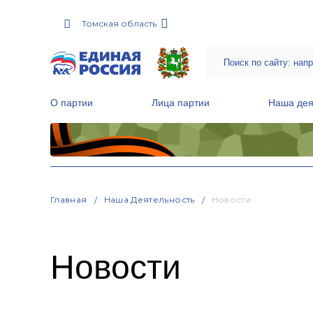
Томская область
О партии
Лица партии
Наша дея
Местные общественные приемные Партии
Руководитель Региональной обще
Народная программа «Единой России»
Главная
Наша Деятельность
Новости
Новости