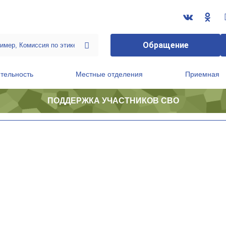
Обращение
тельность
Местные отделения
Приемная
ПОДДЕРЖКА УЧАСТНИКОВ СВО
ственной приемной Председателя Партии
Президиум регионального политического совета