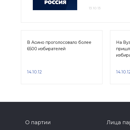
13.10.13
В Асино проголосовало более
На Ву
6500 избирателей
пришл
избир
14.10.12
14.10.1
О партии
Лица па