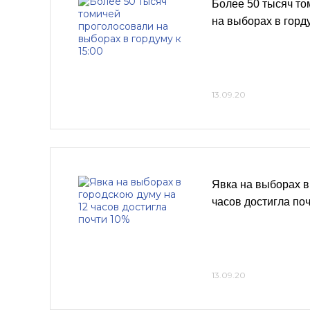
Более 50 тысяч то
на выборах в горду
13.09.20
Явка на выборах в
часов достигла по
13.09.20