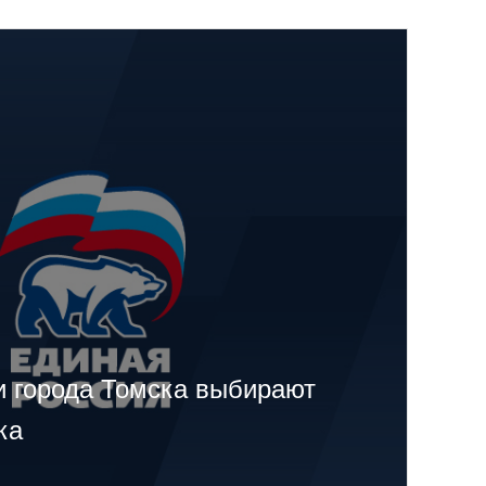
и города Томска выбирают
ка