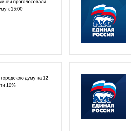
мичей проголосовали
му к 15:00
 городскою думу на 12
чти 10%