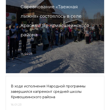
Соревнование «Таежная
лыжня» состоялось в селе
Красный Яр Кривошеинского
района
14.02.23
В ходе исполнения Народной программы
завершился капремонт средней школы
Кривошеинского района
16.01.23