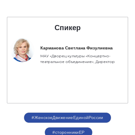
Спикер
Карманова Светлана Физулиевна
МАУ «Дворец культуры «Концертно-
театральное объединение», Директор
#ЖенскоеДвижениеЕдинойРоссии
#сторонникиЕР