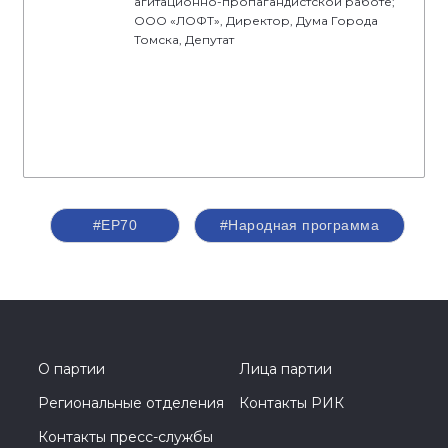
агитационно-пропагандистской работе;
ООО «ЛОФТ», Директор, Дума Города
Томска, Депутат
#ЕР70
#Народная программа
О партии
Лица партии
Региональные отделения
Контакты РИК
Контакты пресс-службы