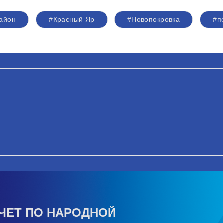
район
#Красный Яр
#Новопокровка
#п
ЧЕТ ПО НАРОДНОЙ