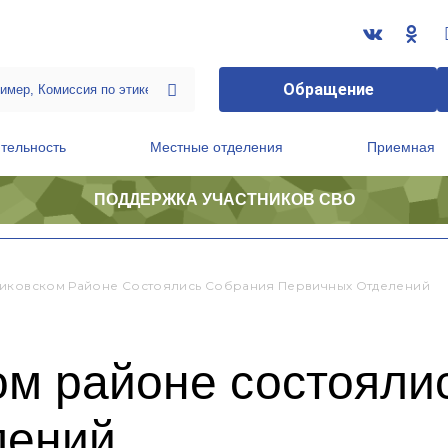
Обращение
тельность
Местные отделения
Приемная
ПОДДЕРЖКА УЧАСТНИКОВ СВО
ственной приемной Председателя Партии
Президиум регионального политического совета
иковском Районе Состоялись Собрания Первичных Отделений
ом районе состояли
лений