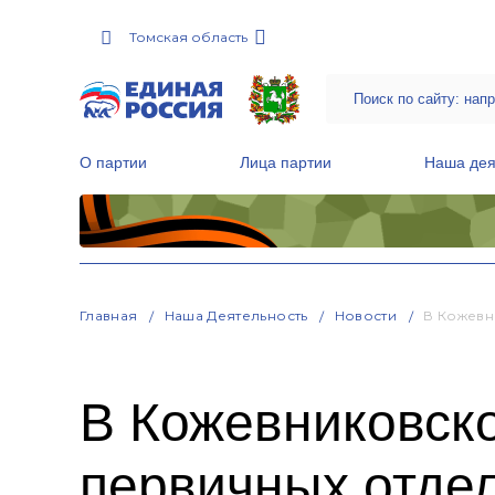
Томская область
О партии
Лица партии
Наша дея
Местные общественные приемные Партии
Руководитель Региональной обще
Народная программа «Единой России»
Главная
Наша Деятельность
Новости
В Кожевн
В Кожевниковск
первичных отде