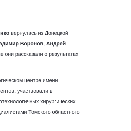
нко
вернулась из Донецкой
адимир Воронов
,
Андрей
че они рассказали о результатах
огическом центре имени
ентов, участвовали в
отехнологичных хирургических
иалистами Томского областного