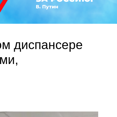
ом диспансере
ми,