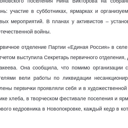
роновского поселения Нина Викторова на собран
ь: участие в субботниках, ярмарках и организуе
вых мероприятий. В планах у активистов – устано
Отечественной войны.
рвичное отделение Партии «Единая Россия» в селе 
тчетом выступила Секретарь первичного отделения,
акеева. Она сообщила, что помимо организации с
телями вели работы по ликвидации несанкционир
лены первички проявляли себя и в художественной
ке хлеба, в творческом фестивале поселения и ярм
вого кедровника в Новопокровке, каждый кедр в кот