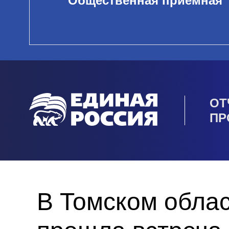
Общественная приемная
ОТ
ПР
В Томском обла