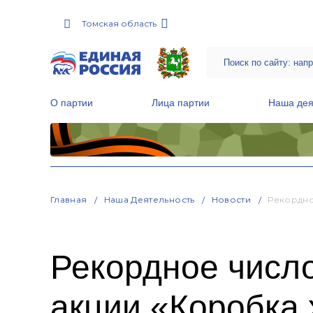
Томская область
О партии
Лица партии
Наша дея
Местные общественные приемные Партии
Руководитель Региональной обще
Народная программа «Единой России»
Главная
Наша Деятельность
Новости
Рекордно
Рекордное число
акции «Коробка