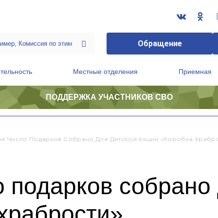
Обращение
тельность
Местные отделения
Приемная
ПОДДЕРЖКА УЧАСТНИКОВ СВО
ственной приемной Председателя Партии
Президиум регионального политического совета
е Число Подарков Собрано Для Детской Акции «Коробка Храбр
 подарков собрано 
 храбрости»