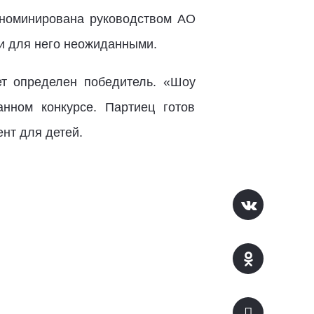
а номинирована руководством АО
и для него неожиданными.
ет определен победитель. «Шоу
нном конкурсе. Партиец готов
нт для детей.