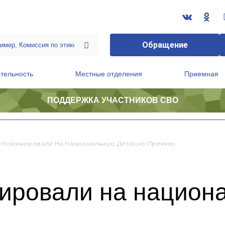
Обращение
тельность
Местные отделения
Приемная
ПОДДЕРЖКА УЧАСТНИКОВ СВО
ственной приемной Председателя Партии
Президиум регионального политического совета
 Номинировали На Национальную Детскую Премию
ировали на национ