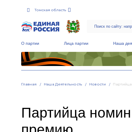
Томская область
О партии
Лица партии
Наша дея
Местные общественные приемные Партии
Руководитель Региональной обще
Народная программа «Единой России»
Главная
Наша Деятельность
Новости
Партийца
Партийца номин
премию