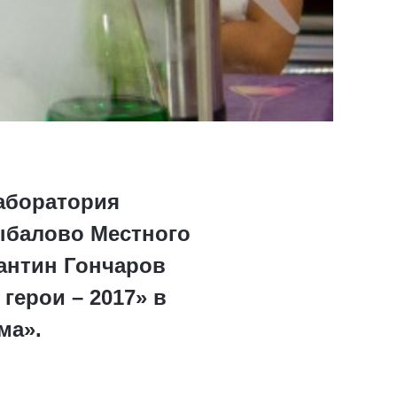
аборатория
ыбалово Местного
антин Гончаров
ерои – 2017» в
ма».