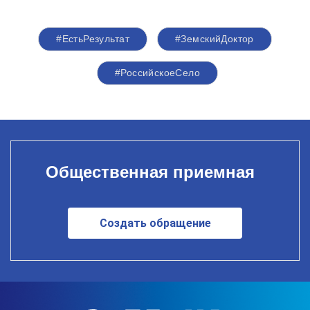
#ЕстьРезультат
#ЗемскийДоктор
#РоссийскоеСело
Общественная приемная
Создать обращение