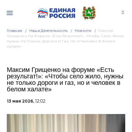
Главная
Наша Деятельность
Новости
Максим
Грищенко На Форуме «Есть Результат!»: «Чтобы Село Жило,
Нужны Не Только Дороги И Газ, Но И Человек В Белом
Халате»
Максим Грищенко на форуме «Есть
результат!»: «Чтобы село жило, нужны
не только дороги и газ, но и человек в
белом халате»
13 мая 2026,
12:02