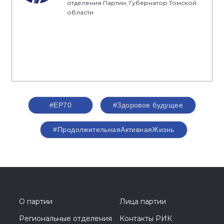
отделения Партии, Губернатор Томской
области
#ЕР70
#Здоровое будущее
#ПродолжительнаяАктивнаяЖизнь
О партии
Лица партии
Региональные отделения
Контакты РИК