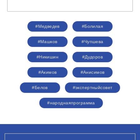
#Медведев
#Болилая
#Машков
#Чупшева
#Никишин
#Дудоров
#Акимов
#Анисимов
#Белов
#экспертныйсовет
#народнаяпрограмма