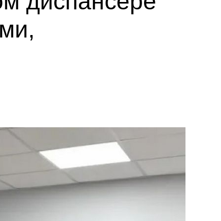
ом диспансере
ми,