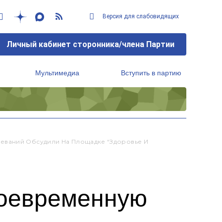
Версия для слабовидящих
Личный кабинет сторонника/члена Партии
Мультимедиа
Вступить в партию
Региональный исполнительный комитет
еваний Обсудили На Площадке “Здоровье И
воевременную