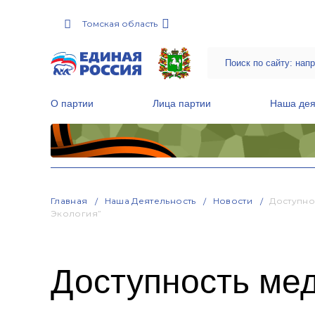
Томская область
О партии
Лица партии
Наша дея
Местные общественные приемные Партии
Руководитель Региональной обще
Народная программа «Единой России»
Главная
Наша Деятельность
Новости
Доступно
Экология”
Доступность ме