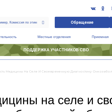
Обращение
тельность
Местные отделения
Приемная
ПОДДЕРЖКА УЧАСТНИКОВ СВО
ственной приемной Председателя Партии
Президиум регионального политического совета
сть Медицины На Селе И Своевременную Диагностику Онкозабол
дицины на селе и с