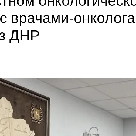
стном онкологическ
с врачами-онколога
з ДНР