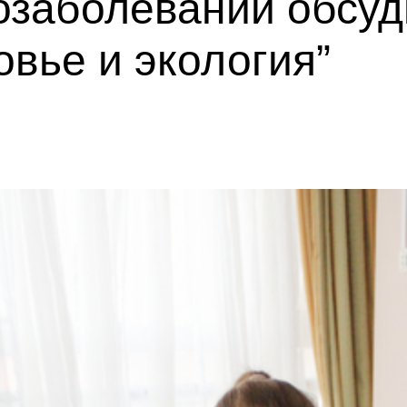
озаболеваний обсуд
вье и экология”