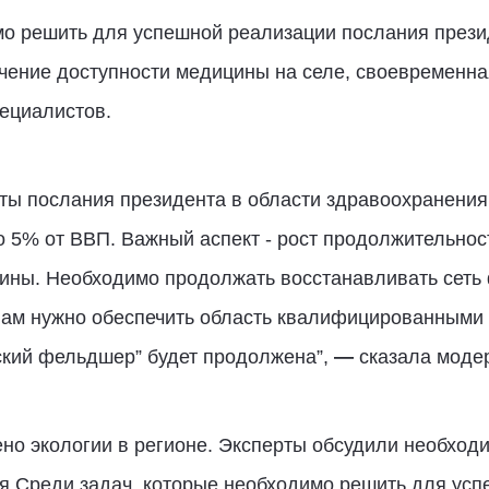
мо решить для успешной реализации послания прези
ечение доступности медицины на селе, своевременна
ециалистов.
ы послания президента в области здравоохранения
 5% от ВВП. Важный аспект - рост продолжительност
ины. Необходимо продолжать восстанавливать сеть
 нам нужно обеспечить область квалифицированными
ский фельдшер” будет продолжена”,
—
сказала модер
но экологии в регионе. Эксперты обсудили необходи
я.Среди задач, которые необходимо решить для усп