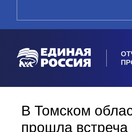
ОТ
ПР
В Томском обла
прошла встреча 