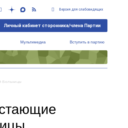
Версия для слабовидящих
Личный кабинет сторонника/члена Партии
Мультимедиа
Вступить в партию
Региональный исполнительный комитет
й Больницы
остающие
ницы