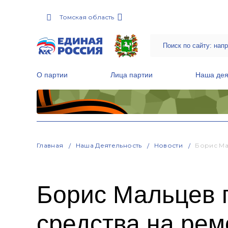
Томская область
О партии
Лица партии
Наша дея
Местные общественные приемные Партии
Руководитель Региональной обще
Народная программа «Единой России»
Главная
Наша Деятельность
Новости
Борис Ма
Борис Мальцев 
средства на ре