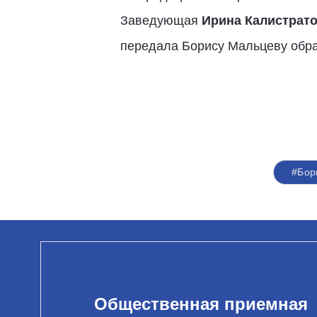
Заведующая
Ирина Калистрат
передала Борису Мальцеву обра
#Бор
Общественная приемная