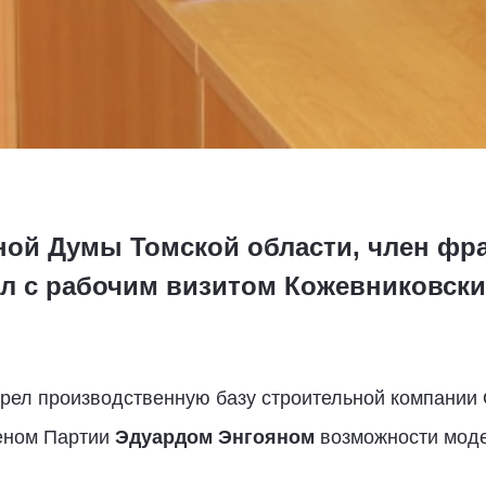
ной Думы Томской области, член фр
л с рабочим визитом Кожевниковски
трел производственную базу строительной компании
леном Партии
Эдуардом Энгояном
возможности моде