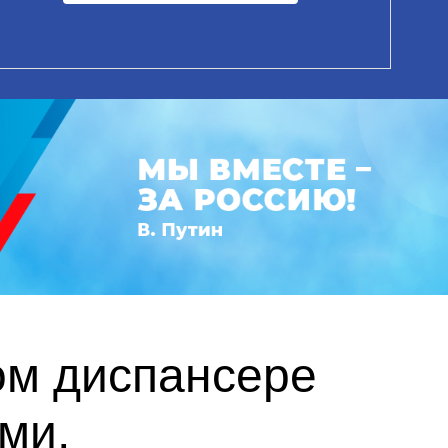
ом диспансере
ми,