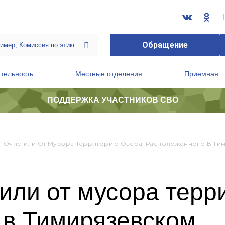
Обращение
тельность
Местные отделения
Приемная
ПОДДЕРЖКА УЧАСТНИКОВ СВО
ственной приемной Председателя Партии
Президиум регионального политического совета
ы Очистили От Мусора Территорию Озера, Расположенного В Ти
или от мусора терр
 в Тимирязевском