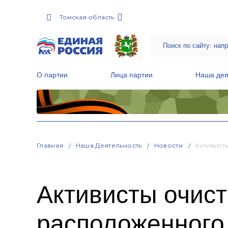
Томская область
О партии
Лица партии
Наша дея
Местные общественные приемные Партии
Руководитель Региональной обще
Народная программа «Единой России»
Главная
Наша Деятельность
Новости
Активист
Активисты очист
расположенного