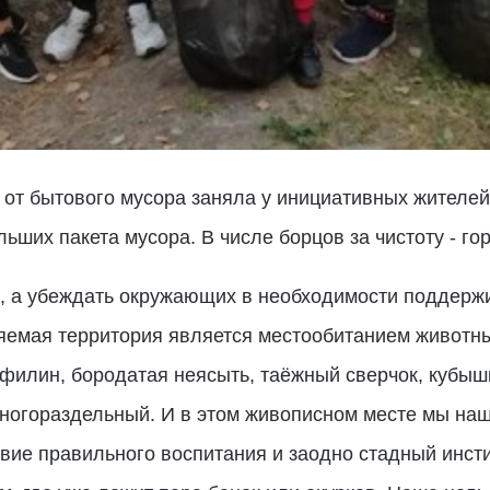
 от бытового мусора заняла у инициативных жителей
ьших пакета мусора. В числе борцов за чистоту - го
р, а убеждать окружающих в необходимости поддержи
яемая территория является местообитанием животны
 филин, бородатая неясыть, таёжный сверчок, кубыш
многораздельный. И в этом живописном месте мы на
вие правильного воспитания и заодно стадный инст