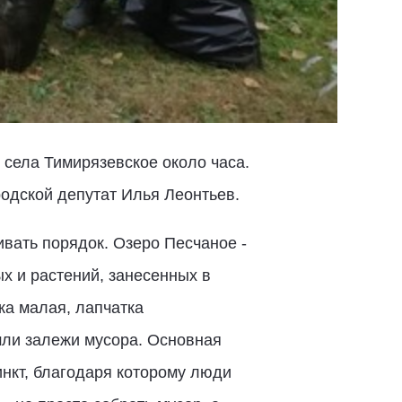
 села Тимирязевское около часа.
родской депутат Илья Леонтьев.
вать порядок. Озеро Песчаное -
х и растений, занесенных в
ка малая, лапчатка
шли залежи мусора. Основная
инкт, благодаря которому люди