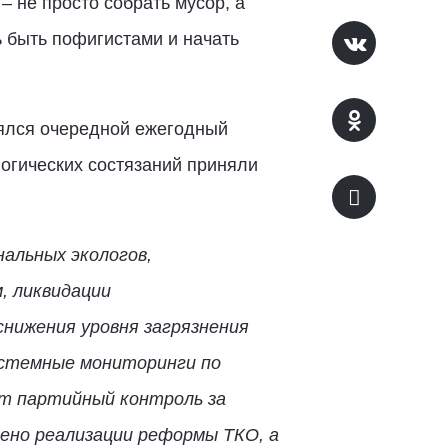
– не просто собрать мусор, а
 быть пофигистами и начать
оялся очередной ежегодный
логических состязаний приняли
альных экологов,
, ликвидации
снижения уровня загрязнения
истемные мониторинги по
т партийный контроль за
лено реализации реформы ТКО, а