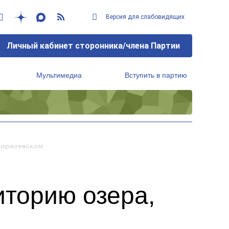
Версия для слабовидящих
Личный кабинет сторонника/члена Партии
Мультимедиа
Вступить в партию
Региональный исполнительный комитет
мирязевском
иторию озера,